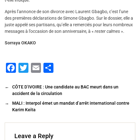
t-elle indiqué.
Après l’annonce de son divorce avec Laurent Gbagbo, c’est l’une
des premières déclarations de Simone Gbagbo. Sur le dossier, elle a
juste appelé ses partisans, qu’elle a remerciés pour leurs nombreux
messages à l’occasion de son anniversaire, à «
rester calmes
».
Sorraya OKAKO
F
T
E
P
a
wi
m
ar
c
tt
ai
ta
←
CÔTE D’IVOIRE : Une candidate au BAC meurt dans un
accident de la circulation
e
er
l
g
→
MALI : Interpol émet un mandat d’arrêt international contre
b
er
Karim Keïta
o
o
k
Leave a Reply