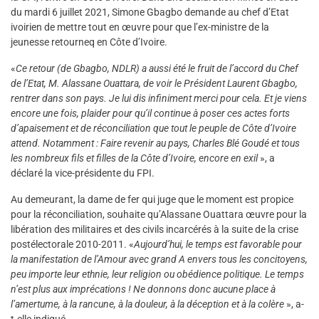
du mardi 6 juillet 2021, Simone Gbagbo demande au chef d’Etat
ivoirien de mettre tout en œuvre pour que l’ex-ministre de la
jeunesse retourneq en Côte d’Ivoire.
«
Ce retour (de Gbagbo, NDLR) a aussi été le fruit de l’accord du Chef
de l’Etat, M. Alassane Ouattara, de voir le Président Laurent Gbagbo,
rentrer dans son pays. Je lui dis infiniment merci pour cela. Et je viens
encore une fois, plaider pour qu’il continue à poser ces actes forts
d’apaisement et de réconciliation que tout le peuple de Côte d’Ivoire
attend. Notamment : Faire revenir au pays, Charles Blé Goudé et tous
les nombreux fils et filles de la Côte d’Ivoire, encore en exil
», a
déclaré la vice-présidente du FPI.
Au demeurant, la dame de fer qui juge que le moment est propice
pour la réconciliation, souhaite qu’Alassane Ouattara œuvre pour la
libération des militaires et des civils incarcérés à la suite de la crise
postélectorale 2010-2011. «
Aujourd’hui, le temps est favorable pour
la manifestation de l’Amour avec grand A envers tous les concitoyens,
peu importe leur ethnie, leur religion ou obédience politique. Le temps
n’est plus aux imprécations ! Ne donnons donc aucune place à
l’amertume, à la rancune, à la douleur, à la déception et à la colère
», a-