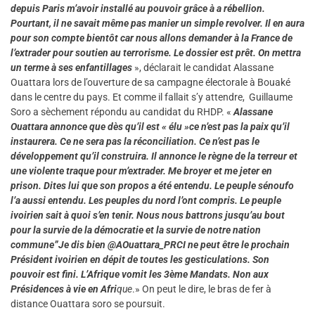
depuis Paris m’avoir installé au pouvoir grâce à a rébellion.
Pourtant, il ne savait même pas manier un simple revolver. Il en aura
pour son compte bientôt car nous allons demander à la France de
l’extrader pour soutien au terrorisme. Le dossier est prêt. On mettra
un terme à ses enfantillages
», déclarait le candidat Alassane
Ouattara lors de l’ouverture de sa campagne électorale à Bouaké
dans le centre du pays. Et comme il fallait s’y attendre, Guillaume
Soro a sèchement répondu au candidat du RHDP. «
Alassane
Ouattara annonce que dès qu’il est « élu »ce n’est pas la paix qu’il
instaurera. Ce ne sera pas la réconciliation. Ce n’est pas le
développement qu’il construira. Il annonce le règne de la terreur et
une violente traque pour m’extrader. Me broyer et me jeter en
prison. Dites lui que son propos a été entendu. Le peuple sénoufo
l’a aussi entendu. Les peuples du nord l’ont compris. Le peuple
ivoirien sait à quoi s’en tenir. Nous nous battrons jusqu’au bout
pour la survie de la démocratie et la survie de notre nation
commune”
Je dis bien @AOuattara_PRCI ne peut être le prochain
Président ivoirien en dépit de toutes les gesticulations. Son
pouvoir est fini. L’Afrique vomit les 3ème Mandats. Non aux
Présidences à vie en Afri
que
.» On peut le dire, le bras de fer à
distance Ouattara soro se poursuit.