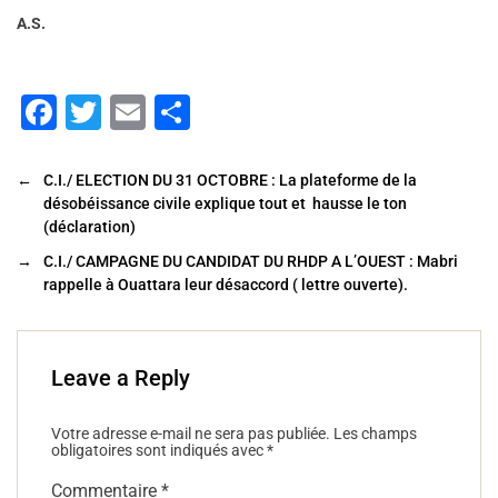
A.S.
F
T
E
P
a
wi
m
ar
c
tt
ai
ta
←
C.I./ ELECTION DU 31 OCTOBRE : La plateforme de la
désobéissance civile explique tout et hausse le ton
e
er
l
g
(déclaration)
b
er
→
C.I./ CAMPAGNE DU CANDIDAT DU RHDP A L’OUEST : Mabri
o
rappelle à Ouattara leur désaccord ( lettre ouverte).
o
k
Leave a Reply
Votre adresse e-mail ne sera pas publiée.
Les champs
obligatoires sont indiqués avec
*
Commentaire
*