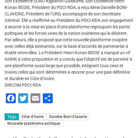
Son Excellence SORO Kigbafori Guillaume, Son Excellence Henri
Konan BEDIE, Président du PDCI-RDA, a reçu Mme Danielle BONI-
CLAVERIE, Président de l’URD, accompagné de son Secrétaire
Général. Elle a réaffirmé au Président du PDCI-RDA son engagement
à œuvrer à la mise en place d’une plateforme regroupant les partis
politiques et les forces vives de la nation ivoirienne qui le désirent.
Par ailleurs, elle a proposé que cette nouvelle plateforme coopère
avec celles déjà existantes, sur la base d’accords de partenariat à
établir entre elles. Le Président Henri Konan BEDIE a marqué un vif
intérêt à cette proposition et a conclu que l’objectif est de parvenir à
une plateforme aussi large que possible, intégrant tous ceux et
toutes celles qui sont déterminés à œuvrer pour une paix définitive
et durable en Côte d’Ivoire.
DIRCOM PDCI-RDA
F
T
E
P
a
wi
m
ar
c
tt
ai
ta
Tags
Côte d'Ivoire
Danièle Boni-Claverie
Nouvelle plateforme politique
e
er
l
g
b
er