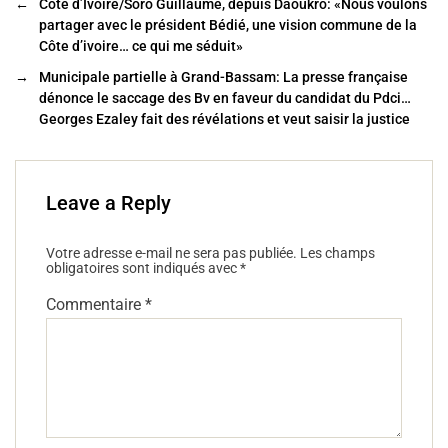
←
Côte d’Ivoire/Soro Guillaume, depuis Daoukro: «Nous voulons
o
partager avec le président Bédié, une vision commune de la
Côte d’ivoire… ce qui me séduit»
o
→
Municipale partielle à Grand-Bassam: La presse française
k
dénonce le saccage des Bv en faveur du candidat du Pdci…
Georges Ezaley fait des révélations et veut saisir la justice
Leave a Reply
Votre adresse e-mail ne sera pas publiée.
Les champs
obligatoires sont indiqués avec
*
Commentaire
*