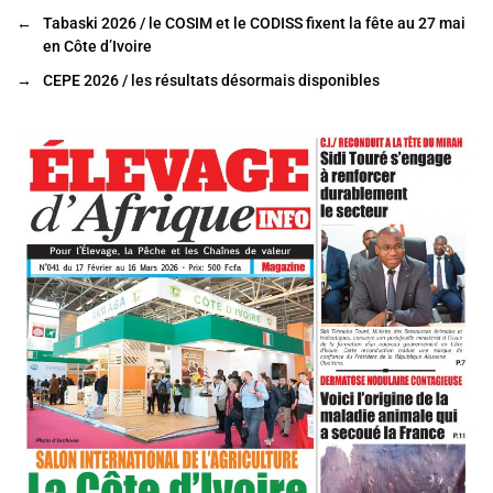
e
er
l
g
←
Tabaski 2026 / le COSIM et le CODISS fixent la fête au 27 mai
b
er
en Côte d’Ivoire
o
→
CEPE 2026 / les résultats désormais disponibles
o
k