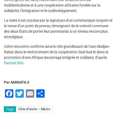
multilatéralisme et à une coopération africaine fondée sur la
solidarité, l’intégration et le codéveloppement.
La visite s’est conclue par la signature d’un communiqué conjoint et
la tenue d’un point de presse, témoignant de la volonté commune
des deux États de porter leur partenariat à un niveau encore plus
stratégique.
Cette rencontre confirme ainsi le rôle grandissant de l’axe Abidjan-
Rabat dans le renforcement de la coopération Sud-Sud et dans la
promotion d’une Afrique davantage intégrée et solidaire, d’après
fratmat info
.
Par AMINATA.S
F
T
E
P
a
wi
m
ar
c
tt
ai
ta
Tags
Côte d’Ivoire – Maroc