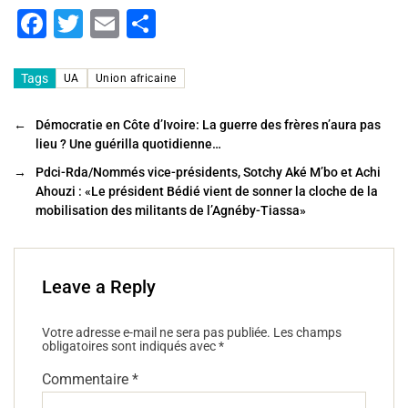
F
T
E
P
a
wi
m
ar
c
tt
ai
ta
Tags
UA
Union africaine
e
er
l
g
←
Démocratie en Côte d’Ivoire: La guerre des frères n’aura pas
b
er
lieu ? Une guérilla quotidienne…
o
→
Pdci-Rda/Nommés vice-présidents, Sotchy Aké M’bo et Achi
o
Ahouzi : «Le président Bédié vient de sonner la cloche de la
mobilisation des militants de l’Agnéby-Tiassa»
k
Leave a Reply
Votre adresse e-mail ne sera pas publiée.
Les champs
obligatoires sont indiqués avec
*
Commentaire
*