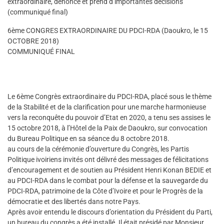
extraordinaire, dénonce et prend d’importantes décisions
(communiqué final)
6ème CONGRES EXTRAORDINAIRE DU PDCI-RDA (Daoukro, le 15
OCTOBRE 2018)
COMMUNIQUÉ FINAL
Le 6ème Congrès extraordinaire du PDCI-RDA, placé sous le thème
de la Stabilité et de la clarification pour une marche harmonieuse
vers la reconquête du pouvoir d’Etat en 2020, a tenu ses assises le
15 octobre 2018, à l’Hôtel de la Paix de Daoukro, sur convocation
du Bureau Politique en sa séance du 8 octobre 2018.
au cours de la cérémonie d’ouverture du Congrès, les Partis
Politique ivoiriens invités ont délivré des messages de félicitations
d’encouragement et de soutien au Président Henri Konan BEDIE et
au PDCI-RDA dans le combat pour la défense et la sauvegarde du
PDCI-RDA, patrimoine de la Côte d’Ivoire et pour le Progrès de la
démocratie et des libertés dans notre Pays.
Après avoir entendu le discours d’orientation du Président du Parti,
un bureau du congrès a été installé. Il était présidé par Monsieur