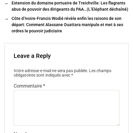
b
er
←
Extension du domaine portuaire de Treichville: Les flagrants
o
abus de pouvoir des dirigeants du PAA…(L’Eléphant déchaîné)
o
→
Côte d’Ivoire-Francis Wodié révèle enfin les raisons de son
départ: Comment Alassane Ouattara manipule et met à ses
k
ordres le pouvoir judiciaire
Leave a Reply
Votre adresse e-mail ne sera pas publiée.
Les champs
obligatoires sont indiqués avec
*
Commentaire
*