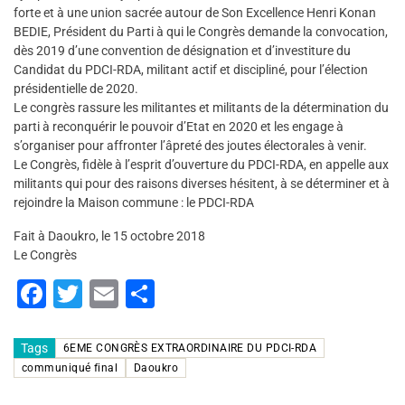
forte et à une union sacrée autour de Son Excellence Henri Konan
BEDIE, Président du Parti à qui le Congrès demande la convocation,
dès 2019 d’une convention de désignation et d’investiture du
Candidat du PDCI-RDA, militant actif et discipliné, pour l’élection
présidentielle de 2020.
Le congrès rassure les militantes et militants de la détermination du
parti à reconquérir le pouvoir d’Etat en 2020 et les engage à
s’organiser pour affronter l’âpreté des joutes électorales à venir.
Le Congrès, fidèle à l’esprit d’ouverture du PDCI-RDA, en appelle aux
militants qui pour des raisons diverses hésitent, à se déterminer et à
rejoindre la Maison commune : le PDCI-RDA
Fait à Daoukro, le 15 octobre 2018
Le Congrès
F
T
E
P
a
wi
m
ar
c
tt
ai
ta
Tags
6EME CONGRÈS EXTRAORDINAIRE DU PDCI-RDA
communiqué final
Daoukro
e
er
l
g