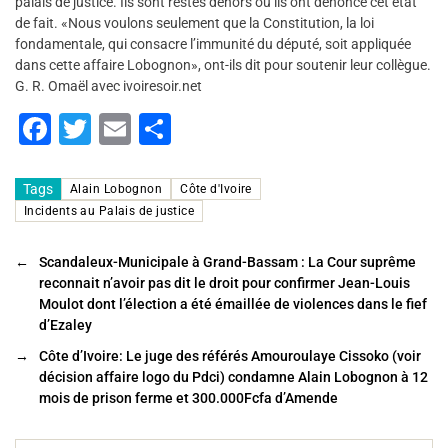
palais de justice. Ils sont restés dehors où ils ont dénoncé cet état
de fait. «Nous voulons seulement que la Constitution, la loi
fondamentale, qui consacre l’immunité du député, soit appliquée
dans cette affaire Lobognon», ont-ils dit pour soutenir leur collègue.
G. R. Omaël avec ivoiresoir.net
F
T
E
P
a
wi
m
ar
c
tt
ai
ta
Tags
Alain Lobognon
Côte d'Ivoire
Incidents au Palais de justice
e
er
l
g
b
er
←
Scandaleux-Municipale à Grand-Bassam : La Cour suprême
o
reconnait n’avoir pas dit le droit pour confirmer Jean-Louis
Moulot dont l’élection a été émaillée de violences dans le fief
o
d’Ezaley
k
→
Côte d’Ivoire: Le juge des référés Amouroulaye Cissoko (voir
décision affaire logo du Pdci) condamne Alain Lobognon à 12
mois de prison ferme et 300.000Fcfa d’Amende