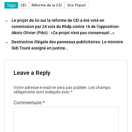
c
tt
ai
ta
Tags
CEI
Réforme de la CEI
Vox Populi
e
er
l
g
←
Le projet de loi sur la réforme de CEI a été voté en
b
er
commission par 24 voix du Rhdp contre 16 de l’opposition-
o
Akoto Olivier (Pdci) : «Ce projet n’est pas consensuel…»
o
→
Destruction illégale des panneaux publicitaires: Le ministre
Sidi Touré assigné en justice…
k
Leave a Reply
Votre adresse e-mail ne sera pas publiée.
Les champs
obligatoires sont indiqués avec
*
Commentaire
*