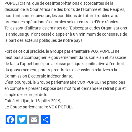
POPULI craint, que de ces interprétations discordantes de la
décision de la Cour Africaine des Droits de l’Homme et des Peuples,
pourtant sans équivoque, les conditions de futurs troubles aux
prochaines opérations électorales soient en train d’être réunies.
Telles sont d’ailleurs les craintes de l’Episcopat et des Organisations
islamiques qui n’ont cessé d’appeler à un minimum de consensus de
la part des acteurs politiques de notre pays.
Fort de ce qui précède, le Groupe parlementaire VOX POPULI ne
peut pas accompagner le gouvernement dans son élan et s’associe
de fait à l’appel lancé par la classe politique significative à l’endroit
du gouvernement, pour reprendre les discussions relatives à la
Commission Electorale Indépendante.
C’est pourquoi, le Groupe parlementaire VOX POPULI ne prend pas
en compte le présent exposé des motifs et demande le retrait pur et
simple de ce projet de loi.
Fait à Abidjan, le 18 juillet 2019,
Le Goupe parlementaire VOX POPULI,
F
T
E
P
a
wi
m
ar