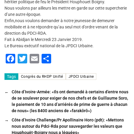
héritier politique de feu le Président Houphouet Boigny.
Nous voulons par ailleurs les mettre en garde sur cette supercherie
d’une autre époque.
Enfin,nous voulons demander à notre jeunesse de demeurer
mobilisée et à ne répondre qu’au seul mot d’ordre venant de la
direction du PDCI-RDA.
Fait à Abidjan le Mercredi 23 Janvier 2019.
Le Bureau exécutif national de la JPDCI Urbaine.
F
T
E
P
a
wi
m
ar
c
tt
ai
ta
Tags
Congrès du RHDP Unifié
JPDCI Urbaine
e
er
l
g
←
Côte d’Ivoire-Armée: «Ils ont demandé à certains d’entre nous
b
er
de se soulever pour exiger de nos chefs et de Guillaume Soro,
o
le paiement de 10 ans d’arriérés de prime de guerre à chacun
de nous» (les 8400 anciens de «farakôrô»)
o
→
Côte d’Ivoire Challenge/Pr Apollinaire Horo (pdt): «Mettons
k
nous autour du Pdci-Rda pour sauvegarder les valeurs que
Houphouët-Boigny nous a léguées»