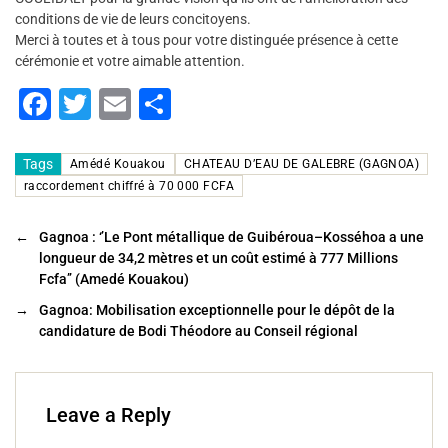
conditions de vie de leurs concitoyens.
Merci à toutes et à tous pour votre distinguée présence à cette
cérémonie et votre aimable attention.
F
T
E
P
a
wi
m
ar
c
tt
ai
ta
Tags
Amédé Kouakou
CHATEAU D’EAU DE GALEBRE (GAGNOA)
raccordement chiffré à 70 000 FCFA
e
er
l
g
b
er
←
Gagnoa : ‘’Le Pont métallique de Guibéroua–Kosséhoa a une
o
longueur de 34,2 mètres et un coût estimé à 777 Millions
Fcfa’’ (Amedé Kouakou)
o
→
Gagnoa: Mobilisation exceptionnelle pour le dépôt de la
k
candidature de Bodi Théodore au Conseil régional
Leave a Reply