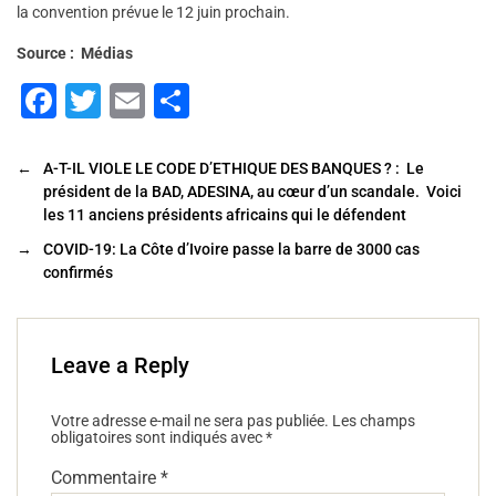
la convention prévue le 12 juin prochain.
Source : Médias
F
T
E
P
a
wi
m
ar
c
tt
ai
ta
←
A-T-IL VIOLE LE CODE D’ETHIQUE DES BANQUES ? : Le
président de la BAD, ADESINA, au cœur d’un scandale. Voici
e
er
l
g
les 11 anciens présidents africains qui le défendent
b
er
→
COVID-19: La Côte d’Ivoire passe la barre de 3000 cas
o
confirmés
o
k
Leave a Reply
Votre adresse e-mail ne sera pas publiée.
Les champs
obligatoires sont indiqués avec
*
Commentaire
*