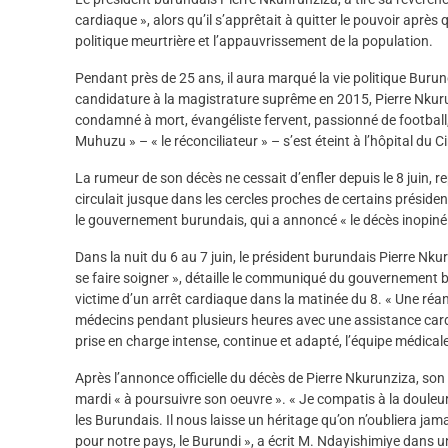
cardiaque », alors qu’il s’apprêtait à quitter le pouvoir aprè
politique meurtrière et l’appauvrissement de la population.
Pendant près de 25 ans, il aura marqué la vie politique Burunda
candidature à la magistrature suprême en 2015, Pierre Nkuru
condamné à mort, évangéliste fervent, passionné de football
Muhuzu » – « le réconciliateur » – s’est éteint à l’hôpital du 
La rumeur de son décès ne cessait d’enfler depuis le 8 juin, re
circulait jusque dans les cercles proches de certains présiden
le gouvernement burundais, qui a annoncé « le décès inopiné »
Dans la nuit du 6 au 7 juin, le président burundais Pierre Nkur
se faire soigner », détaille le communiqué du gouvernement bur
victime d’un arrêt cardiaque dans la matinée du 8. « Une réan
médecins pendant plusieurs heures avec une assistance cardi
prise en charge intense, continue et adapté, l’équipe médicale
Après l’annonce officielle du décès de Pierre Nkurunziza, s
mardi « à poursuivre son oeuvre ». « Je compatis à la douleur
les Burundais. Il nous laisse un héritage qu’on n’oubliera jam
pour notre pays, le Burundi », a écrit M. Ndayishimiye dans u