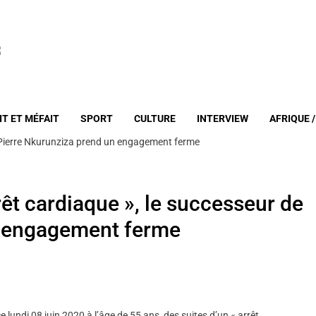
IT ET MÉFAIT
SPORT
CULTURE
INTERVIEW
AFRIQUE 
e Pierre Nkurunziza prend un engagement ferme
êt cardiaque », le successeur de
n engagement ferme
 lundi 08 juin 2020 à l’âge de 55 ans, des suites d’un « arrêt