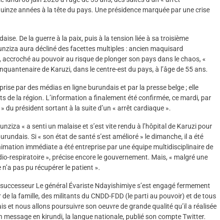
s quinze années à la tête du pays. Une présidence marquée par une crise
ise. De la guerre à la paix, puis à la tension liée à sa troisième
nziza aura décliné des facettes multiples : ancien maquisard
, accroché au pouvoir au risque de plonger son pays dans le chaos, «
Cinquantenaire de Karuzi, dans le centre-est du pays, à l’âge de 55 ans.
prise par des médias en ligne burundais et par la presse belge ; elle
ts de la région. L’information a finalement été confirmée, ce mardi, par
 du président sortant à la suite d’un « arrêt cardiaque ».
unziza « a senti un malaise et s’est vite rendu à l’hôpital de Karuzi pour
undais. Si « son état de santé s’est amélioré » le dimanche, il a été
imation immédiate a été entreprise par une équipe multidisciplinaire de
o-respiratoire », précise encore le gouvernement. Mais, « malgré une
 n’a pas pu récupérer le patient ».
on successeur Le général Évariste Ndayishimiye s’est engagé fermement
 de la famille, des militants du CNDD-FDD (le parti au pouvoir) et de tous
ais et nous allons poursuivre son oeuvre de grande qualité qu’il a réalisée
n message en kirundi, la langue nationale, publié son compte Twitter.