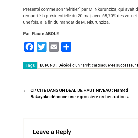
Présenté comme son “héritier” par M. Nkurunziza, qui avait d
remporté la présidentielle du 20 mai, avec 68,70% des voix e
une fois, à la fin du mandat de M. Nkurunziza.
Par Flaure ABOLE
F
T
E
P
a
wi
m
ar
c
tt
ai
ta
Tags
BURUNDI: Décédé d'un "arrêt cardiaque"-le successeur
e
er
l
g
b
er
←
CI/ CITE DANS UN DEAL DE HAUT NIVEAU : Hamed
o
Bakayoko dénonce une « grossière orchestration »
o
k
Leave a Reply