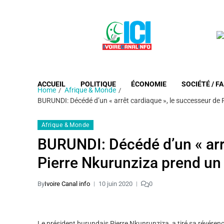
ACCUEIL
POLITIQUE
ÉCONOMIE
SOCIÉTÉ / FA
Home
Afrique & Monde
BURUNDI: Décédé d’un « arrêt cardiaque », le successeur d
Afrique & Monde
BURUNDI: Décédé d’un « arr
Pierre Nkurunziza prend u
By
Ivoire Canal info
10 juin 2020
0
Le président burundais Pierre Nkunrunziza, a tiré sa révérence