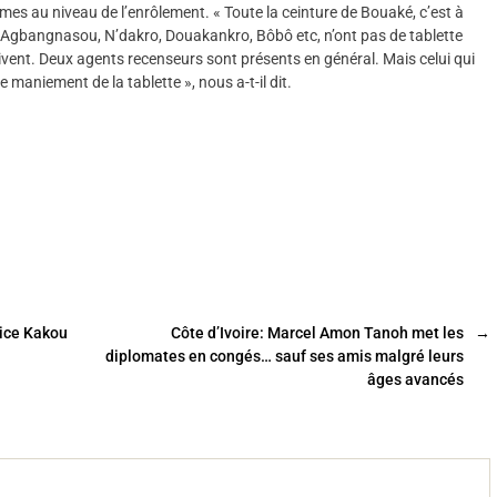
es au niveau de l’enrôlement. « Toute la ceinture de Bouaké, c’est à
u, Agbangnasou, N’dakro, Douakankro, Bôbô etc, n’ont pas de tablette
ivent. Deux agents recenseurs sont présents en général. Mais celui qui
e maniement de la tablette », nous a-t-il dit.
ice Kakou
Côte d’Ivoire: Marcel Amon Tanoh met les
→
diplomates en congés… sauf ses amis malgré leurs
âges avancés