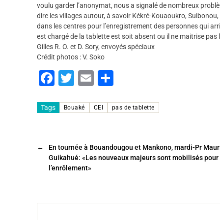
voulu garder l’anonymat, nous a signalé de nombreux problèm
dire les villages autour, à savoir Kékré-Kouaoukro, Suibono
dans les centres pour l’enregistrement des personnes qui arr
est chargé de la tablette est soit absent ou il ne maitrise pas l
Gilles R. O. et D. Sory, envoyés spéciaux
Crédit photos : V. Soko
F
T
E
P
a
wi
m
ar
c
tt
ai
ta
Tags
Bouaké
CEI
pas de tablette
e
er
l
g
b
er
←
En tournée à Bouandougou et Mankono, mardi-Pr Maur
o
Guikahué: «Les nouveaux majeurs sont mobilisés pour
o
l’enrôlement»
k