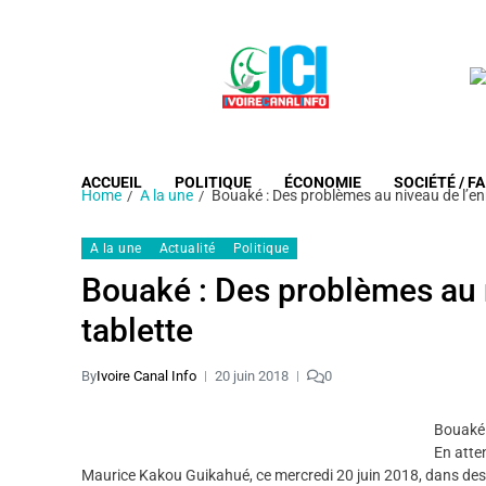
ACCUEIL
POLITIQUE
ÉCONOMIE
SOCIÉTÉ / FA
Home
A la une
Bouaké : Des problèmes au niveau de l’e
A la une
Actualité
Politique
Bouaké : Des problèmes au 
tablette
By
Ivoire Canal Info
20 juin 2018
0
Bouaké 
En atten
Maurice Kakou Guikahué, ce mercredi 20 juin 2018, dans des