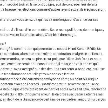
 à un second tour et ils seront obligés, soit de concéder leur défaite
ont à braquer les élections comme d’autres avant eux et ils n’échapperont
ttara dont vous aviez dit qu’il avait une longueur d’avance sur ses
ntinue d’ailleurs d’en commettre. Ses erreurs politiques, économiques,
proches ne voient les choses ainsi. C’est bien dommage.
urs ?
 changé la constitution qui permette du coup à Henri Konan Bédié, 86
 candidats, alors que cette même constitution, malgré ce qu’il en dit,
sième mandat, ce sera sa pire erreur politique, Tiken Jah l’a dit et nous
seulement ce serait anti-constitutionnel mais je ne vois pas ce qu’il
me erreur : avoir accepté que des députés élus sous la bannière RHDP se
La transhumance actuelle y trouve son explication.
a transparence a été carrément envoyée en enfer, au point où jusqu’à
e contenu exact de l’accord. Quatrième erreur : remettre en cause ce
 République d’être président de parti et après avoir fait cela, renoncer à
 celle du RHDP. Cinquième erreur : le divorce avec Bédié a été très mal
s, en dépit de la dissidence de certains de ses cadres, aujourd’hui perçus