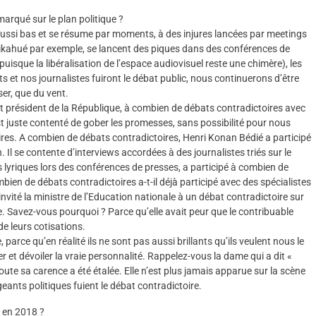
marqué sur le plan politique ?
aussi bas et se résume par moments, à des injures lancées par meetings
kahué par exemple, se lancent des piques dans des conférences de
puisque la libéralisation de l’espace audiovisuel reste une chimère), les
ts et nos journalistes fuiront le débat public, nous continuerons d’être
ser, que du vent.
t président de la République, à combien de débats contradictoires avec
’est juste contenté de gober les promesses, sans possibilité pour nous
oires. A combien de débats contradictoires, Henri Konan Bédié a participé
n. Il se contente d’interviews accordées à des journalistes triés sur le
lyriques lors des conférences de presses, a participé à combien de
en de débats contradictoires a-t-il déjà participé avec des spécialistes
nvité la ministre de l’Education nationale à un débat contradictoire sur
lence. Savez-vous pourquoi ? Parce qu’elle avait peur que le contribuable
 de leurs cotisations.
, parce qu’en réalité ils ne sont pas aussi brillants qu’ils veulent nous le
r et dévoiler la vraie personnalité. Rappelez-vous la dame qui a dit «
 toute sa carence a été étalée. Elle n’est plus jamais apparue sur la scène
eants politiques fuient le débat contradictoire.
, en 2018 ?