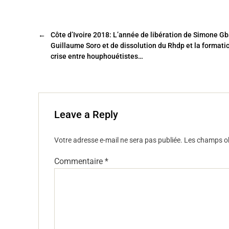
e
er
l
g
b
er
←
Côte d’Ivoire 2018: L’année de libération de Simone Gb
o
Guillaume Soro et de dissolution du Rhdp et la formati
o
crise entre houphouétistes…
k
Leave a Reply
Votre adresse e-mail ne sera pas publiée.
Les champs ob
Commentaire
*