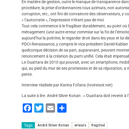
En matière de gestion, outre le manque de transparence dans 
procédure, la prise d’ordonnances tous azimuts, non autorisé
corruption, etc., ont fini de convaincre des observateurs, y 
« l’autocratie », l’expression n’étant pas de moi.
Tout cela commence à le fragiliser durablement, au point où l
ménagement (une autre erreur commise sur la foi de l’émotio
aujourd’hui la poitrine, le regarder droit dans les yeux et lui 
PDCI-Renaissance, y compris le vice-président Daniel Kablan
quelconque décision de sa part, auparavant, peuvent monter un
renoncement à la création du parti unifié. Cela était impensab
Le Ouattara de 2010 qui pouvait, avec un smartphone, mobilis
qui, au pied du mur de ses promesses et de sa réputation, a m
pente.
Interview réalisée par Karina Fofana (Ivoiresoir.net)
La suite à lire. André Silver Konan : « Ouattara doit revenir
F
T
E
P
a
wi
m
ar
c
tt
ai
ta
Tags
André Silver Konan
erreurs
fragilisé