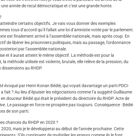
 une année de recul démocratique et c’est une grande honte.
?
r atteindre certains objectifs. Je vais vous donner des exemples
mes tous d’accord qu’il fallait une loi d’amnistie votée par le parlement.
xte est finalement arrivé à l’assemblée nationale, mais après coup. En
ctif de libérer les prisonniers politiques, mais au passage, l’ordonnance
 posteriori par l’assemblée nationale.
se et il aurait atteint le même objectif. La méthode est pour la
la méthode utilisée est violente, brutale, elle relève de la pression, du
es dissensions au RHDP.
urs été évoqué par Henri Konan Bédié, qui voyait davantage un parti PDCI-
 fait ? Au lieu d’épuiser les négociations comme l’a suggéré Guillaume
 en douceur Bédié qui était le président du directoire du RHDP. Acte de
tive. Le passage en force ne prospère pas toujours. Conséquence : Bédié
tes de son parti.
t les chances du RHDP en 2020 ?
 2020, mais je le développerai au début de l’année prochaine. Cette
geants. S’ils continuent de multiplier les erreurs comme ils le font