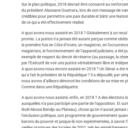
Sur le plan politique, 2018 devrait être consacré au renforce
du président Alassane Ouattara, lors de son message de vœux 20
crédibles pour permettre une paix durable et bâtir une Natio
de ce qui a été effectivement réalisé.
A quoi avons-nous assisté en 2018 ? Globalement à un recul
promis. La justice n’a jamais été autant perçue comme obéis
la première fois en Côte d’Ivoire, un magistrat, en l’occurrenc
magistrats, le fonctionnement de l’appareil judiciaire, a été
exemple de respect du devoir de réserve (au passage, la réser
par l’Exécutif de voir une justice véritablement libre et indép
A quoi avons-nous encore assisté en 2018 ? Un Sénat a été mis 
qu’a fait le président de la République ? Il a dépouillé, par s
nous avons d’ailleurs dénoncé les conditions de sa mise en p
Comme dans une Républiquette.
A quoi avons-nous assisté, enfin, en 2018 ? A des élections l
auxquelles n’a pas participé une partie de l’opposition. Et s
Noël Akossi Bendjo au Plateau), chose qu’on n’aurait jamais so
l’exclusion politique, son programme de gouvernement quand 
barons du pouvoir et jusque-là non expérimentées, à savoir l’in
vieilles pratiques des locales de 2001, tels les empêchements de