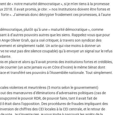
ment de « notre maturité démocratique », si je m’en tiens à la promesse
18. Il avait promis, je cite : « nos Institutions doivent être fortes et
n forte ». J’aimerais donc décrypter froidement ces promesses, à l’aune
 démocratique, plutôt qu’à une « maturité démocratique », comme
sant à d’autres pouvoirs autres que les siens. Rappelez-vous que pour
e Ange Olivier Grah, qui a osé critiquer, à travers son syndicat des
 purement et simplement radié. Un acte qui vise moins à donner un
ve ne veut pas dire silence coupable) qu’à envoyer un signal sur le refus
endante.
en place et alors qu’il avait promis des institutions fortes et crédibles,
imple courrier (un acte jamais vu en Côte d’Ivoire) le même Sénat dont
lace et transféré ses pouvoirs à l’Assemblée nationale. Tout simplement.
ocales violentes et meurtrières (5 morts selon le gouvernement)
urtout des manœuvres d’éliminations d’adversaires politiques (cas de
upçonné le pouvoir RDR, de pouvoir faire, tant il avait fait de
il était dans l’opposition. Des procédures de fraudes impliquant des
version de chiffres des CEI locales à la CEI centrale, et le retour de
 vote. Je n’invente rien, je vous invite à parcourir les arrêts de la