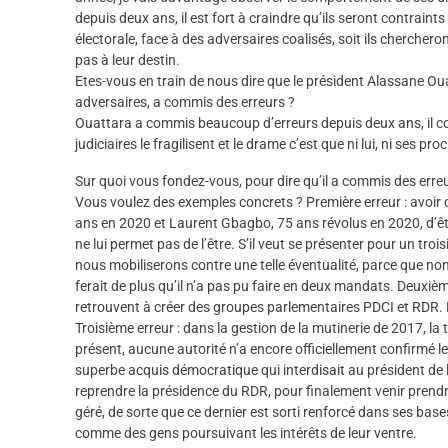
depuis deux ans, il est fort à craindre qu’ils seront contraints
électorale, face à des adversaires coalisés, soit ils chercher
pas à leur destin.
Etes-vous en train de nous dire que le président Alassane Oua
adversaires, a commis des erreurs ?
Ouattara a commis beaucoup d’erreurs depuis deux ans, il co
judiciaires le fragilisent et le drame c’est que ni lui, ni ses 
Sur quoi vous fondez-vous, pour dire qu’il a commis des erre
Vous voulez des exemples concrets ? Première erreur : avoir
ans en 2020 et Laurent Gbagbo, 75 ans révolus en 2020, d’être
ne lui permet pas de l’être. S’il veut se présenter pour un troi
nous mobiliserons contre une telle éventualité, parce que non 
ferait de plus qu’il n’a pas pu faire en deux mandats. Deuxiè
retrouvent à créer des groupes parlementaires PDCI et RDR. 
Troisième erreur : dans la gestion de la mutinerie de 2017, l
présent, aucune autorité n’a encore officiellement confirmé l
superbe acquis démocratique qui interdisait au président de la
reprendre la présidence du RDR, pour finalement venir prendre
géré, de sorte que ce dernier est sorti renforcé dans ses base
comme des gens poursuivant les intérêts de leur ventre.