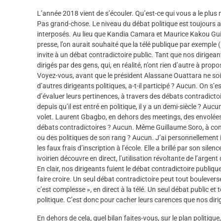
L’année 2018 vient de s’écouler. Qu’est-ce qui vous a le plus 
Pas grand-chose. Le niveau du débat politique est toujours 
interposés. Au lieu que Kandia Camara et Maurice Kakou Gui
presse, l’on aurait souhaité que la télé publique par exemple (
invite à un débat contradictoire public. Tant que nos dirigean
dirigés par des gens, qui, en réalité, n’ont rien d’autre à propo
Voyez-vous, avant que le président Alassane Ouattara ne soi
d’autres dirigeants politiques, a-t-il participé ? Aucun. On s
d’évaluer leurs pertinences, à travers des débats contradict
depuis qu’il est entré en politique, il y a un demi-siècle ? Aucu
volet. Laurent Gbagbo, en dehors des meetings, des envolées 
débats contradictoires ? Aucun. Même Guillaume Soro, à combi
ou des politiques de son rang ? Aucun. J’ai personnellement i
les faux frais d’inscription à l’école. Elle a brillé par son si
ivoirien découvre en direct, l’utilisation révoltante de l’argent
En clair, nos dirigeants fuient le débat contradictoire publique
faire croire. Un seul débat contradictoire peut tout bouleverse
c’est complesse », en direct à la télé. Un seul débat public et
politique. C’est donc pour cacher leurs carences que nos dirig
En dehors de cela, quel bilan faites-vous, sur le plan politique