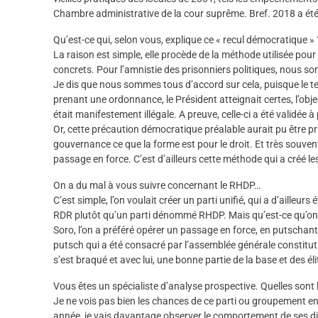
Chambre administrative de la cour suprême. Bref. 2018 a été
Qu’est-ce qui, selon vous, explique ce « recul démocratique » 
La raison est simple, elle procède de la méthode utilisée pou
concrets. Pour l’amnistie des prisonniers politiques, nous som
Je dis que nous sommes tous d’accord sur cela, puisque le te
prenant une ordonnance, le Président atteignait certes, l’obje
était manifestement illégale. A preuve, celle-ci a été validée à
Or, cette précaution démocratique préalable aurait pu être pri
gouvernance ce que la forme est pour le droit. Et très souvent, 
passage en force. C’est d’ailleurs cette méthode qui a créé l
On a du mal à vous suivre concernant le RHDP…
C’est simple, l’on voulait créer un parti unifié, qui a d’aille
RDR plutôt qu’un parti dénommé RHDP. Mais qu’est-ce qu’on a
Soro, l’on a préféré opérer un passage en force, en putschant
putsch qui a été consacré par l’assemblée générale constitu
s’est braqué et avec lui, une bonne partie de la base et des éli
Vous êtes un spécialiste d’analyse prospective. Quelles son
Je ne vois pas bien les chances de ce parti ou groupement en
année, je vais davantage observer le comportement de ses diri