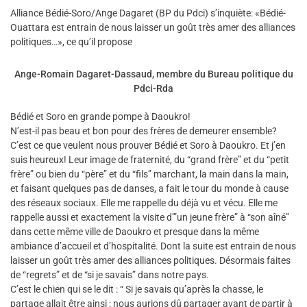
Alliance Bédié-Soro/Ange Dagaret (BP du Pdci) s’inquiète: «Bédié-
Ouattara est entrain de nous laisser un goût très amer des alliances
politiques…», ce qu’il propose
Ange-Romain Dagaret-Dassaud, membre du Bureau politique du
Pdci-Rda
Bédié et Soro en grande pompe à Daoukro!
N’est-il pas beau et bon pour des frères de demeurer ensemble?
C’est ce que veulent nous prouver Bédié et Soro à Daoukro. Et j’en
suis heureux! Leur image de fraternité, du “grand frère” et du “petit
frère” ou bien du “père” et du “fils” marchant, la main dans la main,
et faisant quelques pas de danses, a fait le tour du monde à cause
des réseaux sociaux. Elle me rappelle du déjà vu et vécu. Elle me
rappelle aussi et exactement la visite d’”un jeune frère” à “son aîné”
dans cette même ville de Daoukro et presque dans la même
ambiance d’accueil et d’hospitalité. Dont la suite est entrain de nous
laisser un goût très amer des alliances politiques. Désormais faites
de “regrets” et de “si je savais” dans notre pays.
C’est le chien qui se le dit : “ Si je savais qu’après la chasse, le
partage allait être ainsi ; nous aurions dû partager avant de partir à