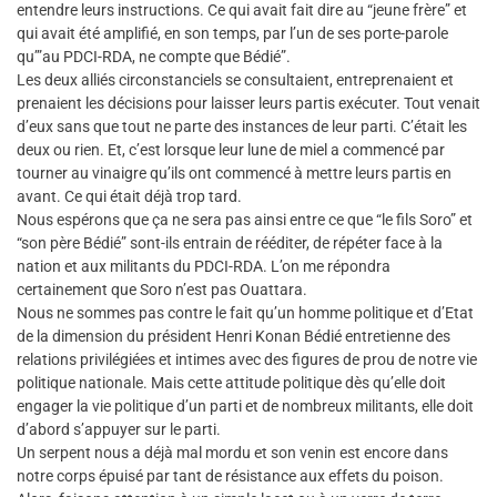
entendre leurs instructions. Ce qui avait fait dire au “jeune frère” et
qui avait été amplifié, en son temps, par l’un de ses porte-parole
qu’”au PDCI-RDA, ne compte que Bédié”.
Les deux alliés circonstanciels se consultaient, entreprenaient et
prenaient les décisions pour laisser leurs partis exécuter. Tout venait
d’eux sans que tout ne parte des instances de leur parti. C’était les
deux ou rien. Et, c’est lorsque leur lune de miel a commencé par
tourner au vinaigre qu’ils ont commencé à mettre leurs partis en
avant. Ce qui était déjà trop tard.
Nous espérons que ça ne sera pas ainsi entre ce que “le fils Soro” et
“son père Bédié” sont-ils entrain de rééditer, de répéter face à la
nation et aux militants du PDCI-RDA. L’on me répondra
certainement que Soro n’est pas Ouattara.
Nous ne sommes pas contre le fait qu’un homme politique et d’Etat
de la dimension du président Henri Konan Bédié entretienne des
relations privilégiées et intimes avec des figures de prou de notre vie
politique nationale. Mais cette attitude politique dès qu’elle doit
engager la vie politique d’un parti et de nombreux militants, elle doit
d’abord s’appuyer sur le parti.
Un serpent nous a déjà mal mordu et son venin est encore dans
notre corps épuisé par tant de résistance aux effets du poison.