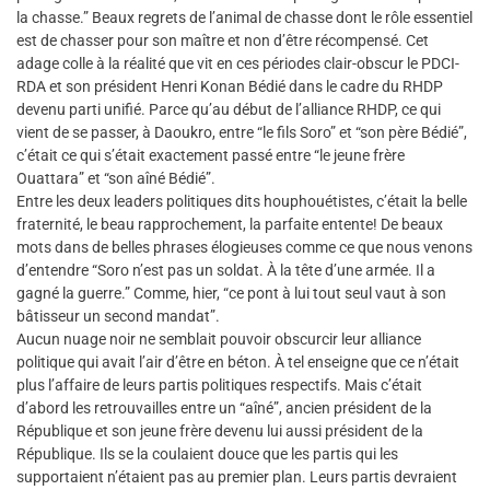
la chasse.” Beaux regrets de l’animal de chasse dont le rôle essentiel
est de chasser pour son maître et non d’être récompensé. Cet
adage colle à la réalité que vit en ces périodes clair-obscur le PDCI-
RDA et son président Henri Konan Bédié dans le cadre du RHDP
devenu parti unifié. Parce qu’au début de l’alliance RHDP, ce qui
vient de se passer, à Daoukro, entre “le fils Soro” et “son père Bédié”,
c’était ce qui s’était exactement passé entre “le jeune frère
Ouattara” et “son aîné Bédié”.
Entre les deux leaders politiques dits houphouétistes, c’était la belle
fraternité, le beau rapprochement, la parfaite entente! De beaux
mots dans de belles phrases élogieuses comme ce que nous venons
d’entendre “Soro n’est pas un soldat. À la tête d’une armée. Il a
gagné la guerre.” Comme, hier, “ce pont à lui tout seul vaut à son
bâtisseur un second mandat”.
Aucun nuage noir ne semblait pouvoir obscurcir leur alliance
politique qui avait l’air d’être en béton. À tel enseigne que ce n’était
plus l’affaire de leurs partis politiques respectifs. Mais c’était
d’abord les retrouvailles entre un “aîné”, ancien président de la
République et son jeune frère devenu lui aussi président de la
République. Ils se la coulaient douce que les partis qui les
supportaient n’étaient pas au premier plan. Leurs partis devraient