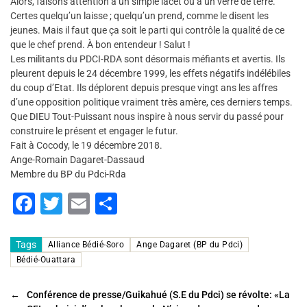
Alors, faisons attention à un simple lacet ou à un verre de terre.
Certes quelqu’un laisse ; quelqu’un prend, comme le disent les
jeunes. Mais il faut que ça soit le parti qui contrôle la qualité de ce
que le chef prend. À bon entendeur ! Salut !
Les militants du PDCI-RDA sont désormais méfiants et avertis. Ils
pleurent depuis le 24 décembre 1999, les effets négatifs indélébiles
du coup d’Etat. Ils déplorent depuis presque vingt ans les affres
d’une opposition politique vraiment très amère, ces derniers temps.
Que DIEU Tout-Puissant nous inspire à nous servir du passé pour
construire le présent et engager le futur.
Fait à Cocody, le 19 décembre 2018.
Ange-Romain Dagaret-Dassaud
Membre du BP du Pdci-Rda
F
T
E
P
a
wi
m
ar
c
tt
ai
ta
Tags
Alliance Bédié-Soro
Ange Dagaret (BP du Pdci)
Bédié-Ouattara
e
er
l
g
b
er
←
Conférence de presse/Guikahué (S.E du Pdci) se révolte: «La