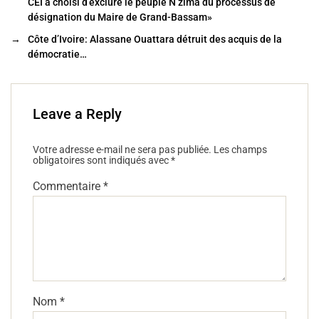
o
CEI a choisi d’exclure le peuple N’zima du processus de
désignation du Maire de Grand-Bassam»
o
→
Côte d’Ivoire: Alassane Ouattara détruit des acquis de la
k
démocratie…
Leave a Reply
Votre adresse e-mail ne sera pas publiée.
Les champs
obligatoires sont indiqués avec
*
Commentaire
*
Nom
*