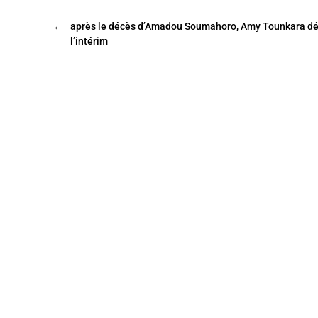
b
er
←
après le décès d’Amadou Soumahoro, Amy Tounkara dé
o
l’intérim
o
k