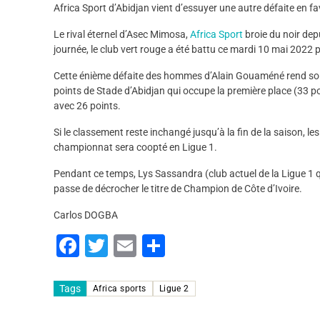
Africa Sport d’Abidjan vient d’essuyer une autre défaite en fa
Le rival éternel d’Asec Mimosa,
Africa Sport
broie du noir dep
journée, le club vert rouge a été battu ce mardi 10 mai 2022 p
Cette énième défaite des hommes d’Alain Gouaméné rend son r
points de Stade d’Abidjan qui occupe la première place (33 p
avec 26 points.
Si le classement reste inchangé jusqu’à la fin de la saison, l
championnat sera coopté en Ligue 1.
Pendant ce temps, Lys Sassandra (club actuel de la Ligue 1 q
passe de décrocher le titre de Champion de Côte d’Ivoire.
Carlos DOGBA
F
T
E
P
a
wi
m
ar
c
tt
ai
ta
Tags
Africa sports
Ligue 2
e
er
l
g