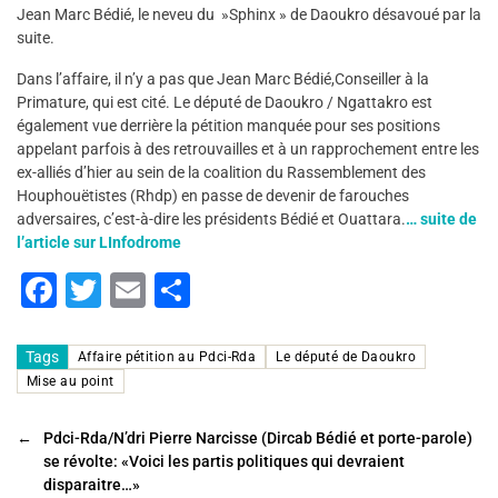
Jean Marc Bédié, le neveu du »Sphinx » de Daoukro désavoué par la
suite.
Dans l’affaire, il n’y a pas que Jean Marc Bédié,Conseiller à la
Primature, qui est cité. Le député de Daoukro / Ngattakro est
également vue derrière la pétition manquée pour ses positions
appelant parfois à des retrouvailles et à un rapprochement entre les
ex-alliés d’hier au sein de la coalition du Rassemblement des
Houphouëtistes (Rhdp) en passe de devenir de farouches
adversaires, c’est-à-dire les présidents Bédié et Ouattara.
… suite de
l’article sur LInfodrome
F
T
E
P
a
wi
m
ar
c
tt
ai
ta
Tags
Affaire pétition au Pdci-Rda
Le député de Daoukro
Mise au point
e
er
l
g
b
er
←
Pdci-Rda/N’dri Pierre Narcisse (Dircab Bédié et porte-parole)
o
se révolte: «Voici les partis politiques qui devraient
disparaitre…»