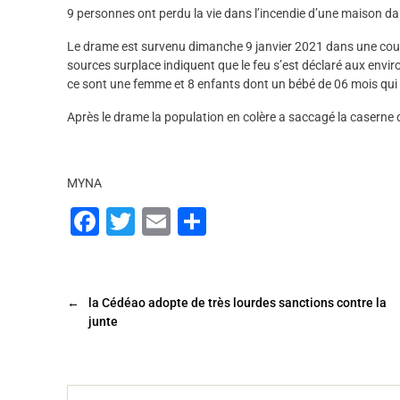
9 personnes ont perdu la vie dans l’incendie d’une maison dan
Le drame est survenu dimanche 9 janvier 2021 dans une cour 
sources surplace indiquent que le feu s’est déclaré aux envir
ce sont une femme et 8 enfants dont un bébé de 06 mois qui o
Après le drame la population en colère a saccagé la caserne des 
MYNA
F
T
E
P
a
wi
m
ar
c
tt
ai
ta
e
er
l
g
←
la Cédéao adopte de très lourdes sanctions contre la
junte
b
er
o
o