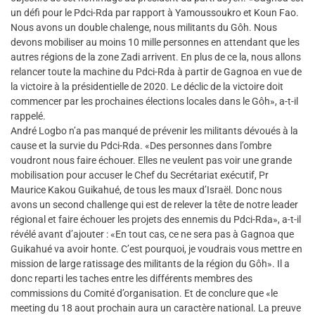
un défi pour le Pdci-Rda par rapport à Yamoussoukro et Koun Fao.
Nous avons un double chalenge, nous militants du Gôh. Nous
devons mobiliser au moins 10 mille personnes en attendant que les
autres régions de la zone Zadi arrivent. En plus de ce la, nous allons
relancer toute la machine du Pdci-Rda à partir de Gagnoa en vue de
la victoire à la présidentielle de 2020. Le déclic de la victoire doit
commencer par les prochaines élections locales dans le Gôh», a-t-il
rappelé.
André Logbo n’a pas manqué de prévenir les militants dévoués à la
cause et la survie du Pdci-Rda. «Des personnes dans l’ombre
voudront nous faire échouer. Elles ne veulent pas voir une grande
mobilisation pour accuser le Chef du Secrétariat exécutif, Pr
Maurice Kakou Guikahué, de tous les maux d’Israël. Donc nous
avons un second challenge qui est de relever la tête de notre leader
régional et faire échouer les projets des ennemis du Pdci-Rda», a-t-il
révélé avant d’ajouter : «En tout cas, ce ne sera pas à Gagnoa que
Guikahué va avoir honte. C’est pourquoi, je voudrais vous mettre en
mission de large ratissage des militants de la région du Gôh». Il a
donc reparti les taches entre les différents membres des
commissions du Comité d’organisation. Et de conclure que «le
meeting du 18 aout prochain aura un caractère national. La preuve