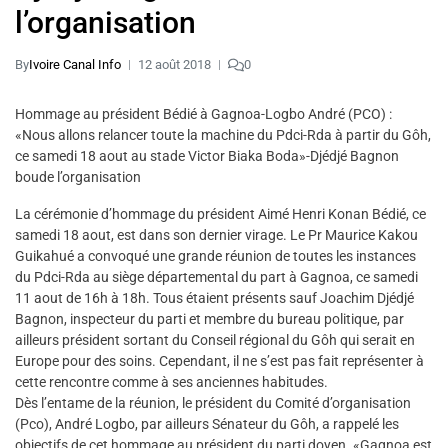
l’organisation
By
Ivoire Canal Info
12 août 2018
0
Hommage au président Bédié à Gagnoa-Logbo André (PCO) :
«Nous allons relancer toute la machine du Pdci-Rda à partir du Gôh,
ce samedi 18 aout au stade Victor Biaka Boda»-Djédjé Bagnon
boude l’organisation
La cérémonie d’hommage du président Aimé Henri Konan Bédié, ce
samedi 18 aout, est dans son dernier virage. Le Pr Maurice Kakou
Guikahué a convoqué une grande réunion de toutes les instances
du Pdci-Rda au siège départemental du part à Gagnoa, ce samedi
11 aout de 16h à 18h. Tous étaient présents sauf Joachim Djédjé
Bagnon, inspecteur du parti et membre du bureau politique, par
ailleurs président sortant du Conseil régional du Gôh qui serait en
Europe pour des soins. Cependant, il ne s’est pas fait représenter à
cette rencontre comme à ses anciennes habitudes.
Dès l’entame de la réunion, le président du Comité d’organisation
(Pco), André Logbo, par ailleurs Sénateur du Gôh, a rappelé les
objectifs de cet hommage au président du parti doyen. «Gagnoa est