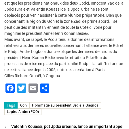
est que les présidents nationaux des deux Jpdci, Innocent Yao de la
Jpdci rurale et Valentin Kouassi de la Jpdci urbaine se sont
déplacés pour venir assister à cette réunion préparatoire. Bien que
concernant la région du Gôh et la zone Zadi de prime abord, il se
peut que des militants viennent de toute la Côte d’Ivoire pour
magnifier le président Aimé Henri Konan Bédié».
Mais avant, ce rappel, le Pco a tenu à donner des informations
relatives aux dernières nouvelles concernant l’alliance avec le Rdr et
le Rhdp. André Logbo a donc expliqué les dernières décisions du
président Henri Konan Bédié avec le retrait du Pdci-Rda du
processus de mise en place du parti unifié Rhdp. Il a fait l’historique
de cette alliance depuis 2005, date de sa création à Paris.
Gilles Richard Omaël, à Gagnoa
F
T
E
P
a
wi
m
ar
c
tt
ai
ta
Tags
Gôh
Hommage au président Bédié à Gagnoa
Logbo André (PCO)
e
er
l
g
b
er
←
Valentin Kouassi, pdt Jpdci urbaine, lance un important appel