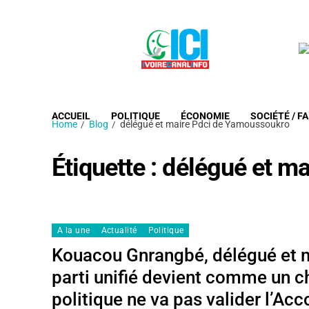
ACCUEIL
POLITIQUE
ÉCONOMIE
SOCIÉTÉ / FA
Home
Blog
délégué et maire Pdci de Yamoussoukro
Étiquette :
délégué et m
A la une
Actualité
Politique
Kouacou Gnrangbé, délégué et 
parti unifié devient comme un c
politique ne va pas valider l’Ac