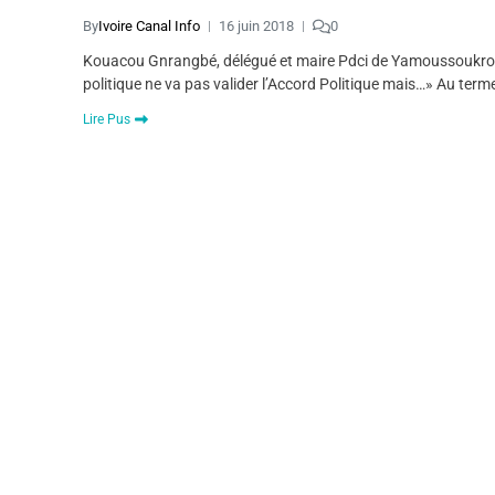
By
Ivoire Canal Info
16 juin 2018
0
Kouacou Gnrangbé, délégué et maire Pdci de Yamoussoukro : 
politique ne va pas valider l’Accord Politique mais…» Au ter
Lire Pus