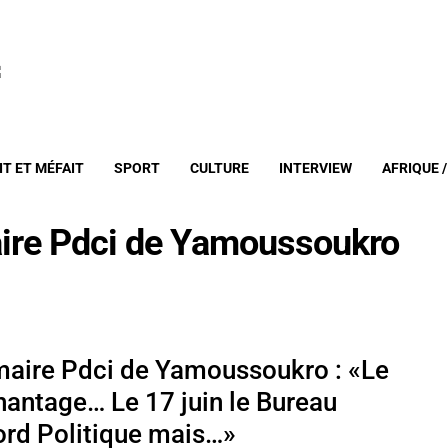
IT ET MÉFAIT
SPORT
CULTURE
INTERVIEW
AFRIQUE 
aire Pdci de Yamoussoukro
maire Pdci de Yamoussoukro : «Le
hantage… Le 17 juin le Bureau
cord Politique mais…»