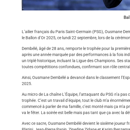
Bal
L’ailier français du Paris Saint-Germain (PSG), Ousmane Dem
le Ballon d’Or 2025, ce lundi 22 septembre, lors de la cérémo
Dembélé, âgé de 28 ans, remporte le trophée pour la première f
après une année marquée par des performances à la fois indivi
un triplé historique, incluant la Ligue des Champions. Ses st
toutes compétitions confondues, confirmant son rôle central 
Ainsi, Ousmane Dembélé a devancé dans le classement l’Esp
2025.
Au micro de La chaîne L’Équipe, l’attaquant du PSG n’a pas c
trophée. C’est un travail d’équipe, tout le club m’a énormémen
commencé à parler de ma famille, c’est monté mais ça m’a pris
va le fêter. La soirée est belle mais pas tant que ça avec la d
Avec ce sacre, Ousmane Dembélé devient le sixième joueur f
Platini, Jean-Pierre Papin, Zinedine Zidane et Karim Benzema