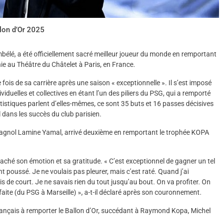
lon d’Or 2025
bélé, a été officiellement sacré meilleur joueur du monde en remportant
nie au Théâtre du Châtelet à Paris, en France.
ois de sa carrière après une saison « exceptionnelle ». Il s’est imposé
duelles et collectives en étant l’un des piliers du PSG, qui a remporté
atistiques parlent d’elles-mêmes, ce sont 35 buts et 16 passes décisives
dans les succès du club parisien.
agnol Lamine Yamal, arrivé deuxième en remportant le trophée KOPA
aché son émotion et sa gratitude. « C’est exceptionnel de gagner un tel
t poussé. Je ne voulais pas pleurer, mais c’est raté. Quand j’ai
 de court. Je ne savais rien du tout jusqu’au bout. On va profiter. On
éfaite (du PSG à Marseille) », a-t-il déclaré après son couronnement.
rançais à remporter le Ballon d’Or, succédant à Raymond Kopa, Michel
.